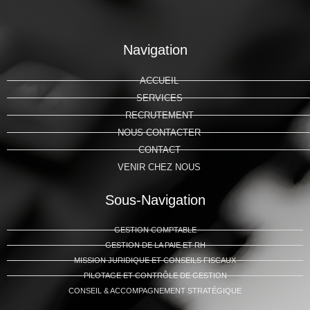
Navigation
ACCUEIL
SERVICES
RECRUTEMENT
NOUS CONTACTER
CONTACT
VENIR CHEZ NOUS
Sous-Navigation
GESTION COMPTABLE
GESTION DE LA PAIE ET RH
MISSION JURIDIQUE ET CONSEILS FISCAUX
PILOTAGE ET CONTRÔLE DE GESTION
CONSEIL & ACCOMPAGNEMENT STRATÉGIQUE